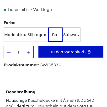
Lieferzeit 5-7 Werktage
auswählen
Farbe
Marineblau
Silbergrau
Rot
Schwarz
Produkt Anzahl: Gib den gewünschten W
In den Warenkorb
Produktnummer:
SW10583.4
Beschreibung
Flauschige Kuscheldecke mit Ärmel (150 x 240
cm). Ideal zum Einkuscheln auf dem Sofa für