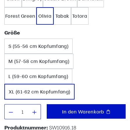
Forest Green
Olivia
Tabak
Totora
auswählen
Größe
S (55-56 cm Kopfumfang)
M (57-58 cm Kopfumfang)
L (59-60 cm Kopfumfang)
XL (61-62 cm Kopfumfang)
Produkt Anzahl: Gib den gewünschten W
In den Warenkorb
Produktnummer:
SW10916.18