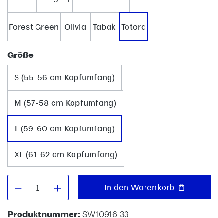
Forest Green
Olivia
Tabak
Totora
auswählen
Größe
S (55-56 cm Kopfumfang)
M (57-58 cm Kopfumfang)
L (59-60 cm Kopfumfang)
XL (61-62 cm Kopfumfang)
Produkt Anzahl: Gib den gewünschten W
In den Warenkorb
Produktnummer:
SW10916.33