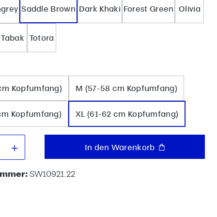
grey
Saddle Brown
Dark Khaki
Forest Green
Olivia
Tabak
Totora
wählen
 cm Kopfumfang)
M (57-58 cm Kopfumfang)
 cm Kopfumfang)
XL (61-62 cm Kopfumfang)
 Anzahl: Gib den gewünschten Wert e
In den Warenkorb
ummer:
SW10921.22