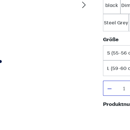
black
Dim
Steel Grey
aus
Größe
S (55-56
L (59-60
Produkt
Produktn