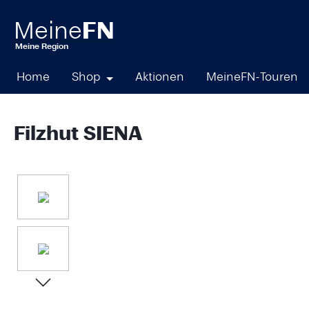
springen
Zur Hauptnavigation springen
Home
Shop
Aktionen
MeineFN-Touren
Filzhut SIENA
Bildergalerie überspringen