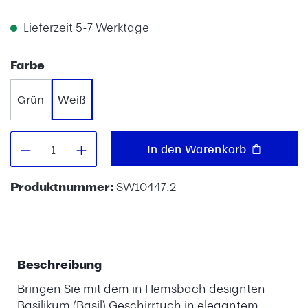
Lieferzeit 5-7 Werktage
auswählen
Farbe
Grün
Weiß
Produkt Anzahl: Gib den gewünschten W
In den Warenkorb
Produktnummer:
SW10447.2
Beschreibung
Bringen Sie mit dem in Hemsbach designten
Basilikum (Basil) Geschirrtuch in elegantem