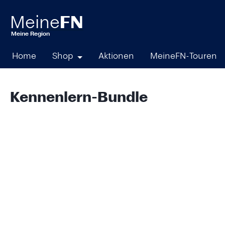
springen
Zur Hauptnavigation springen
Home
Shop
Aktionen
MeineFN-Touren
Kennenlern-Bundle
Bildergalerie überspringen