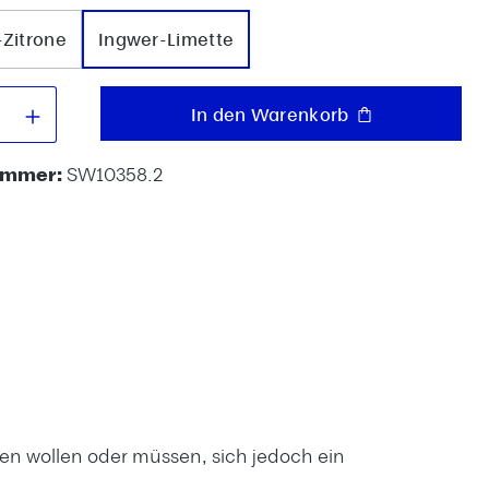
Zitrone
Ingwer-Limette
 Anzahl: Gib den gewünschten Wert e
In den Warenkorb
ummer:
SW10358.2
hten wollen oder müssen, sich jedoch ein