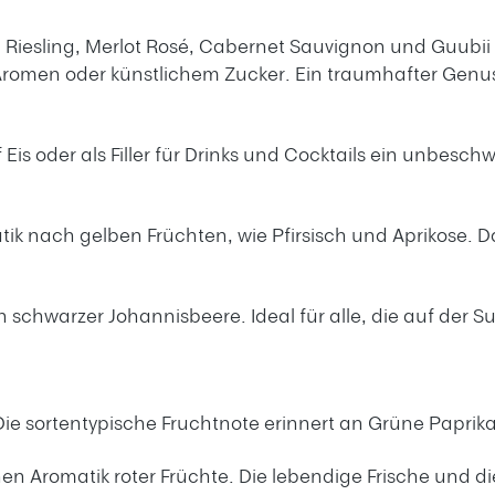
, Riesling, Merlot Rosé, Cabernet Sauvignon und Guubii
Aromen oder künstlichem Zucker. Ein traumhafter Genus
f Eis oder als Filler für Drinks und Cocktails ein unbesc
ik nach gelben Früchten, wie Pfirsisch und Aprikose. Da
n schwarzer Johannisbeere. Ideal für alle, die auf der 
 Die sortentypische Fruchtnote erinnert an Grüne Papri
inen Aromatik roter Früchte. Die lebendige Frische und