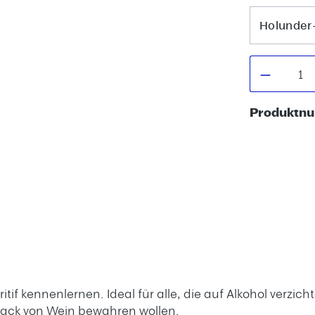
Holunder-
Produkt
Produktn
if kennenlernen. Ideal für alle, die auf Alkohol verzic
mack von Wein bewahren wollen.