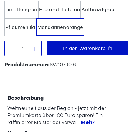
Limettengrün
Feuerrot
Tiefblau
Anthrazitgrau
Pflaumenlila
Mandarinenorange
Produkt Anzahl: Gib den gewünschten W
In den Warenkorb
Produktnummer:
SW10790.6
Beschreibung
Weltneuheit aus der Region - jetzt mit der
Premiumkarte über 100 Euro sparen! Ein
raffinierter Meister der Verwa…
Mehr