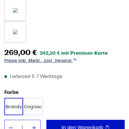
269,00 €
242,10 € mit Premium-Karte
Preise inkl. MwSt., zzgl. Versand
Lieferzeit 5-7 Werktage
auswählen
Farbe
Brandy
Cognac
Produkt Anzahl: Gib den gewünschten W
In den Warenkorb