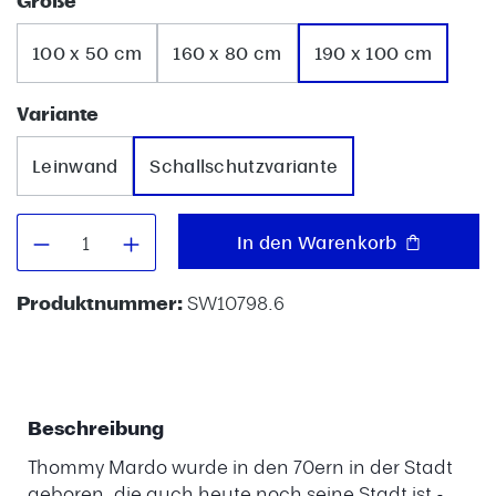
Größe
100 x 50 cm
160 x 80 cm
190 x 100 cm
auswählen
Variante
Leinwand
Schallschutzvariante
Produkt Anzahl: Gib den gewünschten W
In den Warenkorb
Produktnummer:
SW10798.6
Beschreibung
Thommy Mardo wurde in den 70ern in der Stadt
geboren, die auch heute noch seine Stadt ist -