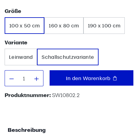
auswählen
Größe
100 x 50 cm
160 x 80 cm
190 x 100 cm
auswählen
Variante
Leinwand
Schallschutzvariante
Produkt Anzahl: Gib den gewünschten W
In den Warenkorb
Produktnummer:
SW10802.2
Beschreibung