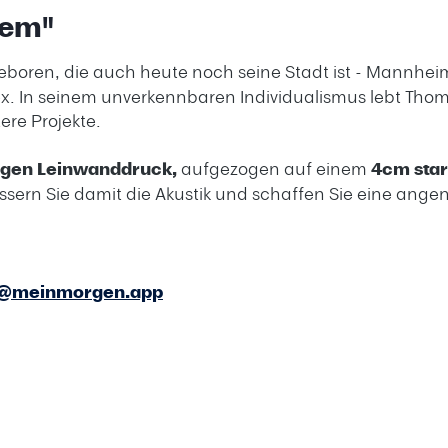
nem"
eboren, die auch heute noch seine Stadt ist - Mannheim.
x. In seinem unverkennbaren Individualismus lebt Thommy
ere Projekte.
igen Leinwanddruck,
aufgezogen auf einem
4cm sta
ssern Sie damit die Akustik und schaffen Sie eine an
e@meinmorgen.app