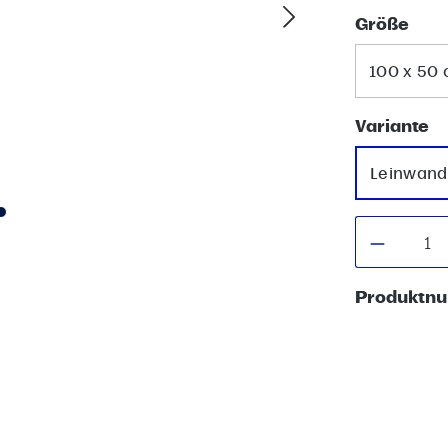
aus
Größe
100 x 50
a
Variante
Leinwand
Produkt
Produktn