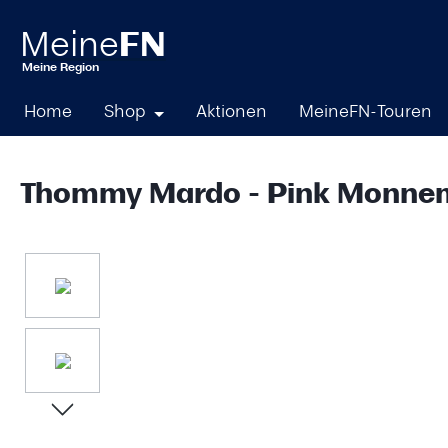
springen
Zur Hauptnavigation springen
Home
Shop
Aktionen
MeineFN-Touren
Thommy Mardo - Pink Monne
Bildergalerie überspringen