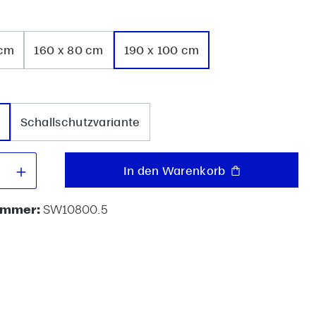
wählen
 cm
160 x 80 cm
190 x 100 cm
uswählen
Schallschutzvariante
 Anzahl: Gib den gewünschten Wert e
In den Warenkorb
ummer:
SW10800.5