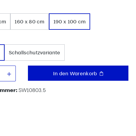
wählen
 cm
160 x 80 cm
190 x 100 cm
uswählen
Schallschutzvariante
 Anzahl: Gib den gewünschten Wert e
In den Warenkorb
ummer:
SW10803.5