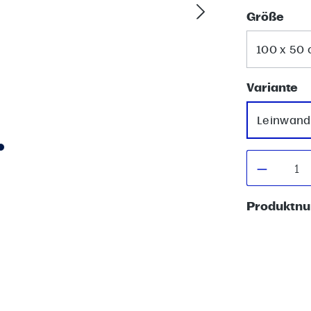
aus
Größe
100 x 50
a
Variante
Leinwand
Produkt
Produktn