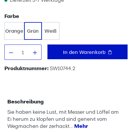
auswählen
Farbe
Orange
Grün
Weiß
Produkt Anzahl: Gib den gewünschten W
In den Warenkorb
Produktnummer:
SW10744.2
Beschreibung
Sie haben keine Lust, mit Messer und Löffel am
Ei herum zu klopfen und sind genervt vom
Wegmachen der zerhackt…
Mehr