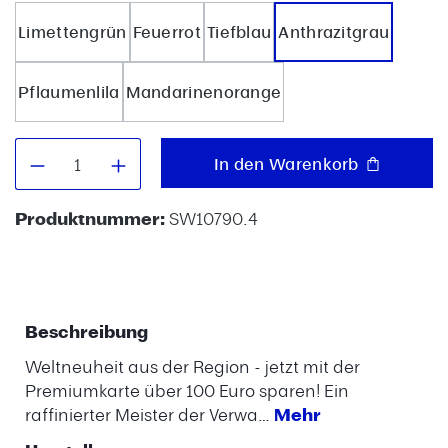
Limettengrün
Feuerrot
Tiefblau
Anthrazitgrau
Pflaumenlila
Mandarinenorange
Produkt Anzahl: Gib den gewünschten W
In den Warenkorb
Produktnummer:
SW10790.4
Beschreibung
Weltneuheit aus der Region - jetzt mit der
Premiumkarte über 100 Euro sparen! Ein
raffinierter Meister der Verwa…
Mehr