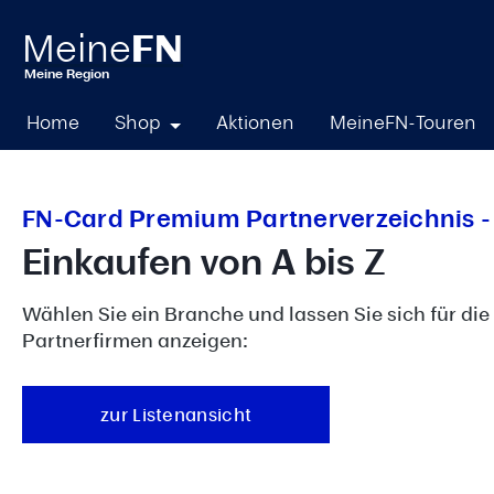
springen
Zur Hauptnavigation springen
Home
Shop
Aktionen
MeineFN-Touren
FN-Card Premium Partnerverzeichnis -
Einkaufen von A bis Z
Wählen Sie ein Branche und lassen Sie sich für die 
Partnerfirmen anzeigen:
zur Listenansicht