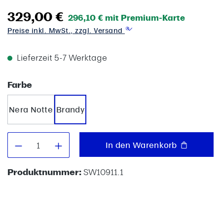
329,00 €
296,10 € mit Premium-Karte
Preise inkl. MwSt., zzgl. Versand
Lieferzeit 5-7 Werktage
auswählen
Farbe
Nera Notte
Brandy
Produkt Anzahl: Gib den gewünschten W
In den Warenkorb
Produktnummer:
SW10911.1