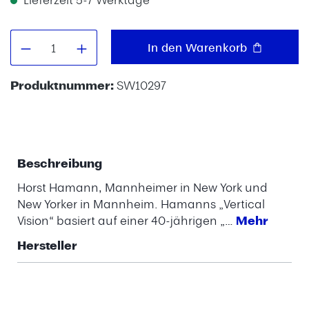
Produkt Anzahl: Gib den gewünschten W
In den Warenkorb
Produktnummer:
SW10297
Beschreibung
Horst Hamann, Mannheimer in New York und
New Yorker in Mannheim. Hamanns „Vertical
Vision“ basiert auf einer 40-jährigen „…
Mehr
Hersteller