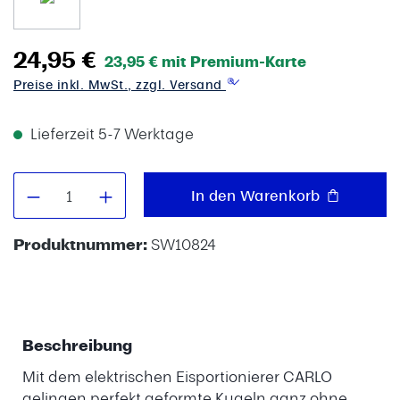
24,95 €
23,95 € mit Premium-Karte
Preise inkl. MwSt., zzgl. Versand
Lieferzeit 5-7 Werktage
Produkt Anzahl: Gib den gewünschten W
In den Warenkorb
Produktnummer:
SW10824
Beschreibung
Mit dem elektrischen Eisportionierer CARLO
gelingen perfekt geformte Kugeln ganz ohne