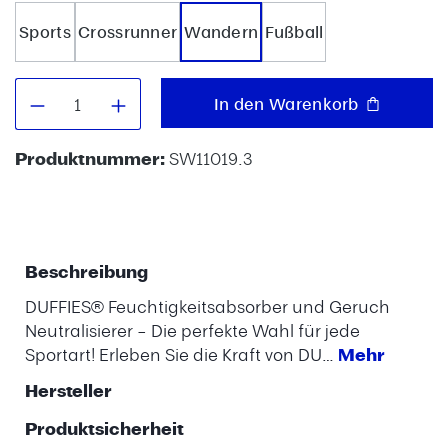
Sports
Crossrunner
Wandern
Fußball
Produkt Anzahl: Gib den gewünschten W
In den Warenkorb
Produktnummer:
SW11019.3
Beschreibung
DUFFIES® Feuchtigkeitsabsorber und Geruch
Neutralisierer – Die perfekte Wahl für jede
Sportart! Erleben Sie die Kraft von DU…
Mehr
Hersteller
Produktsicherheit