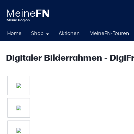
springen
Zur Hauptnavigation springen
Home
Shop
Aktionen
MeineFN-Touren
Digitaler Bilderrahmen - Digi
Bildergalerie überspringen