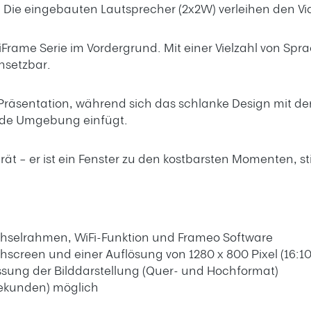
 Die eingebauten Lautsprecher (2x2W) verleihen den V
iFrame Serie im Vordergrund. Mit einer Vielzahl von Spr
insetzbar.
le Präsentation, während sich das schlanke Design mit 
ede Umgebung einfügt.
rät – er ist ein Fenster zu den kostbarsten Momenten, sti
chselrahmen, WiFi-Funktion und Frameo Software
chscreen und einer Auflösung von 1280 x 800 Pixel (16:1
ssung der Bilddarstellung (Quer- und Hochformat)
Sekunden) möglich