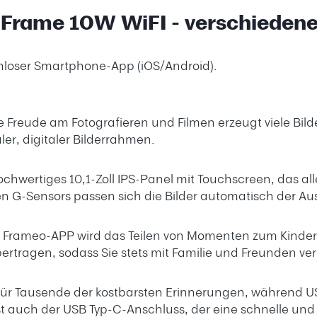
giFrame 10W WiFI - verschieden
enloser Smartphone-App (iOS/Android).
e Freude am Fotografieren und Filmen erzeugt viele Bilde
ler, digitaler Bilderrahmen.
chwertiges 10,1-Zoll IPS-Panel mit Touchscreen, das alle
n G-Sensors passen sich die Bilder automatisch der Aus
ven Frameo-APP wird das Teilen von Momenten zum Kinde
bertragen, sodass Sie stets mit Familie und Freunden v
z für Tausende der kostbarsten Erinnerungen, während 
 ist auch der USB Typ-C-Anschluss, der eine schnelle 