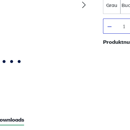
Grau
Bu
Produkt
Produktn
ownloads