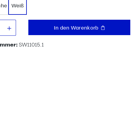
che
Weiß
 Anzahl: Gib den gewünschten Wert e
In den Warenkorb
ummer:
SW11015.1