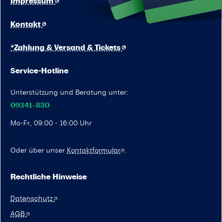
Impressum
Geschmackserlebnis wurde GUUBII
entwickelt. Hier wird der prickelnde
Kontakt
Riesling mit einem Kräuter-Rotweinessig
namens RUBYcube verfeinert. Eine
*Zahlung & Versand & Tickets
Kombination der Superlative, die einfach
begeistert. Ohne Zugabe von
Service-Hotline
Geschmacksverstärker und künstliche
Aromen. Er kann auf Eis mit einer
Unterstützung und Beratung unter:
frischen Zitronen- oder Orangenzeste
09341–830
serviert werden.Prickelnder Riesling Eine
Mo-Fr, 09:00 - 16:00 Uhr
spritzige Alternative zu Wein und Sekt.
Pur, auf Eis oder als Filler für Drinks und
Cocktails ein unbeschwerter
Oder über unser
Kontaktformular
.
Genuss. Cabernet Sauvignon Ein
vollmundiger Wein mit einer fruchtigen
Rechtliche Hinweise
Note von schwarzer Johannisbeere. Ideal
für alle, die auf der Suche nach einem
Datenschutz
fruchtigen Rotwein mit delikater
AGB
Barrique-Note sind. Sauvignon Blanc Ein