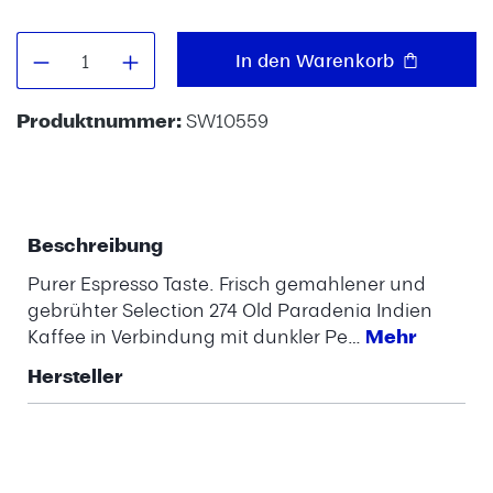
Produkt Anzahl: Gib den gewünschten W
In den Warenkorb
Produktnummer:
SW10559
Beschreibung
Purer Espresso Taste. Frisch gemahlener und
gebrühter Selection 274 Old Paradenia Indien
Kaffee in Verbindung mit dunkler Pe…
Mehr
Hersteller