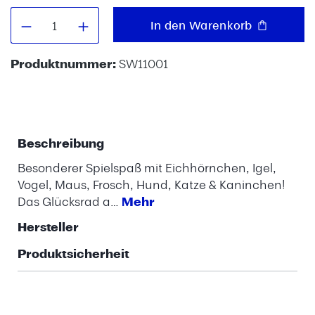
Produkt Anzahl: Gib den gewünschten W
In den Warenkorb
Produktnummer:
SW11001
Beschreibung
Besonderer Spielspaß mit Eichhörnchen, Igel,
Vogel, Maus, Frosch, Hund, Katze & Kaninchen!
Das Glücksrad a…
Mehr
Hersteller
Produktsicherheit