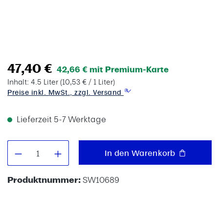
47,40 €
42,66 € mit Premium-Karte
Inhalt:
4.5 Liter
(10,53 € / 1 Liter)
Preise inkl. MwSt., zzgl. Versand
Lieferzeit 5-7 Werktage
Produkt Anzahl: Gib den gewünschten W
In den Warenkorb
Produktnummer:
SW10689