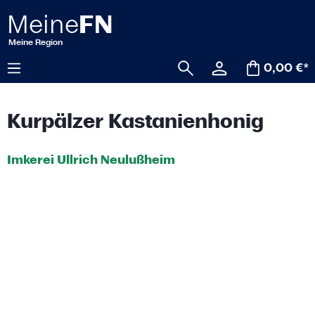
alt springen
0,00 €*
Kurpälzer Kastanienhonig
Imkerei Ullrich Neulußheim
Bildergalerie überspringen