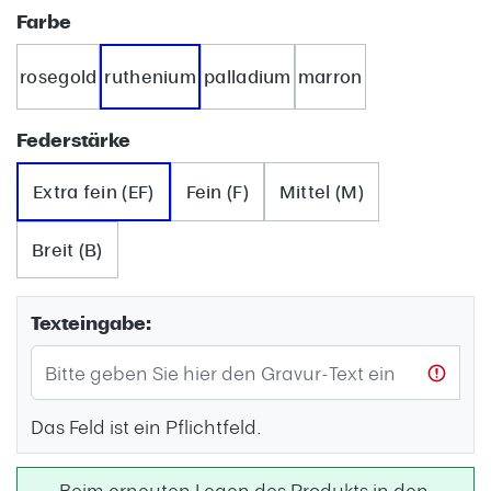
auswählen
Farbe
rosegold
ruthenium
palladium
marron
auswählen
Federstärke
Extra fein (EF)
Fein (F)
Mittel (M)
Breit (B)
Texteingabe:
Das Feld ist ein Pflichtfeld.
Beim erneuten Legen des Produkts in den