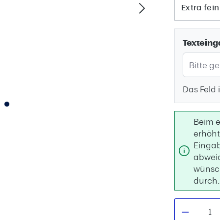
Extra fein
Texteing
Das Feld i
Beim e
erhöht
Eingab
abwei
wünsch
durch
Produkt