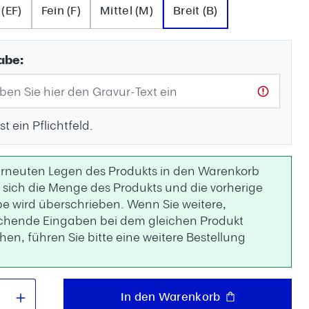
 (EF)
Fein (F)
Mittel (M)
Breit (B)
abe:
st ein Pflichtfeld.
rneuten Legen des Produkts in den Warenkorb
 sich die Menge des Produkts und die vorherige
e wird überschrieben. Wenn Sie weitere,
chende Eingaben bei dem gleichen Produkt
en, führen Sie bitte eine weitere Bestellung
.
 Anzahl: Gib den gewünschten Wert e
In den Warenkorb