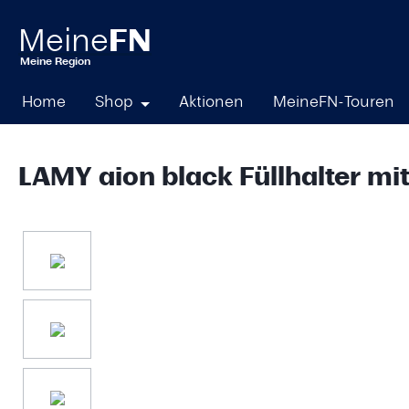
springen
Zur Hauptnavigation springen
Home
Shop
Aktionen
MeineFN-Touren
LAMY aion black Füllhalter mi
Bildergalerie überspringen