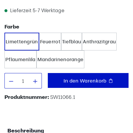
Lieferzeit 5-7 Werktage
auswählen
Farbe
Limettengrün
Feuerrot
Tiefblau
Anthrazitgrau
Pflaumenlila
Mandarinenorange
Produkt Anzahl: Gib den gewünschten W
In den Warenkorb
Produktnummer:
SW11066.1
Beschreibung