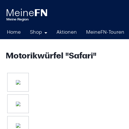
springen
Zur Hauptnavigation springen
Home
Shop
Aktionen
MeineFN-Touren
Motorikwürfel "Safari"
Bildergalerie überspringen