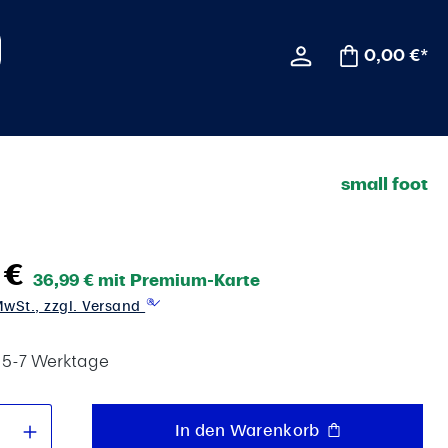
0,00 €*
small foot
 €
36,99 € mit Premium-Karte
 MwSt., zzgl. Versand
t 5-7 Werktage
 Anzahl: Gib den gewünschten Wert e
In den Warenkorb