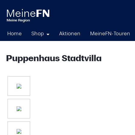
springen
Zur Hauptnavigation springen
Home
Shop
Aktionen
MeineFN-Touren
Puppenhaus Stadtvilla
Bildergalerie überspringen