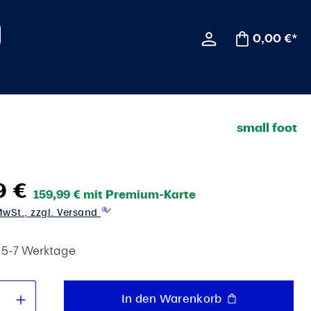
0,00 €*
small foot
9 €
159,99 € mit Premium-Karte
 MwSt., zzgl. Versand
t 5-7 Werktage
 Anzahl: Gib den gewünschten Wert e
In den Warenkorb