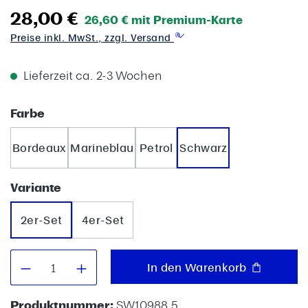
28,00 €
26,60 € mit Premium-Karte
Preise inkl. MwSt., zzgl. Versand
Lieferzeit ca. 2-3 Wochen
auswählen
Farbe
Bordeaux
Marineblau
Petrol
Schwarz
auswählen
Variante
2er-Set
4er-Set
Produkt Anzahl: Gib den gewünschten W
In den Warenkorb
Produktnummer:
SW10988.5