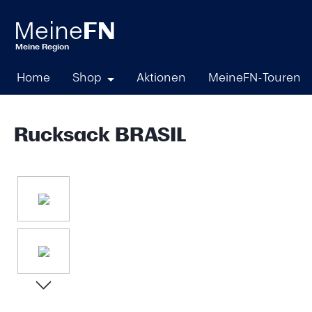
springen
Zur Hauptnavigation springen
Home
Shop
Aktionen
MeineFN-Touren
Rucksack BRASIL
Bildergalerie überspringen