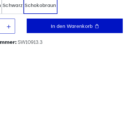
n
Schwarz
Schokobraun
 Anzahl: Gib den gewünschten Wert e
In den Warenkorb
ummer:
SW10913.3