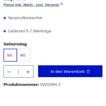
Preise inkl. MwSt., zzgl. Versand
Versandkostenfrei
Lieferzeit 5-7 Werktage
auswählen
Geburtstag
50.
60.
Produkt Anzahl: Gib den gewünschten W
In den Warenkorb
Produktnummer:
SW11064.2