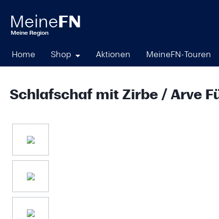
springen
Zur Hauptnavigation springen
Home
Shop
Aktionen
MeineFN-Touren
Schlafschaf mit Zirbe / Arve 
Bildergalerie überspringen