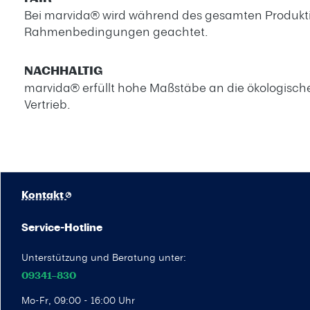
Bei marvida® wird während des gesamten Produktio
Rahmenbedingungen geachtet.
NACHHALTIG
marvida® erfüllt hohe Maßstäbe an die ökologische
Vertrieb.
Kontakt
Service-Hotline
Unterstützung und Beratung unter:
09341–830
Mo-Fr, 09:00 - 16:00 Uhr