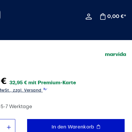
0,00 €*
marvida
 €
32,95 € mit Premium-Karte
 MwSt., zzgl. Versand
t 5-7 Werktage
 Anzahl: Gib den gewünschten Wert e
In den Warenkorb