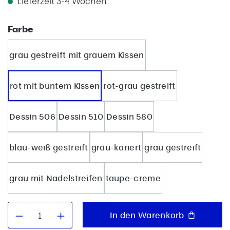
Lieferzeit 3-4 Wochen
auswählen
Farbe
grau gestreift mit grauem Kissen
rot mit buntem Kissen
rot-grau gestreift
Dessin 506
Dessin 510
Dessin 580
blau-weiß gestreift
grau-kariert
grau gestreift
grau mit Nadelstreifen
taupe-creme
Produkt Anzahl: Gib den gewünschten W
In den Warenkorb