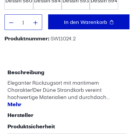
Dessin 580
Dessin 584
Dessin 593
Dessin 594
Produkt Anzahl: Gib den gewünschten W
In den Warenkorb
Produktnummer:
SW11024.2
Beschreibung
Eleganter Rückzugsort mit maritimem
Charakter!Der Düne Strandkorb vereint
hochwertige Materialien und durchdach…
Mehr
Hersteller
Produktsicherheit